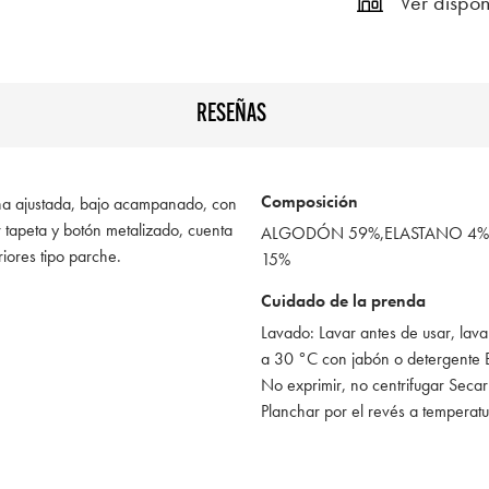
Ver dispon
RESEÑAS
Composición
ierna ajustada, bajo acampanado, con
r tapeta y botón metalizado, cuenta
ALGODÓN 59%,ELASTANO 4%,
riores tipo parche.
15%
Cuidado de la prenda
Lavado: Lavar antes de usar, lav
a 30 °C con jabón o detergente
No exprimir, no centrifugar Seca
Planchar por el revés a tempera