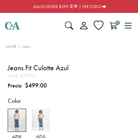
JEANS DESDE $299 👖💙 | VER TODO ⮕
0
MUJER
Jeans
Jeans Fit Culotte Azul
Mod:
3127735
$499.00
Precio
Color
AZUL
AZUL