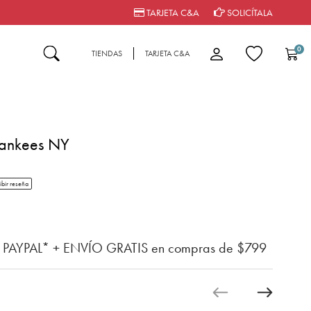
TARJETA C&A
SOLICÍTALA
0
TIENDAS
TARJETA C&A
Yankees NY
tar rating
ibir reseña
n del cliente
n PAYPAL* + ENVÍO GRATIS en compras de $799