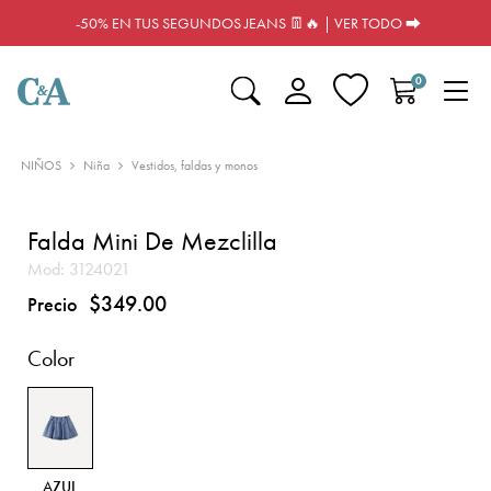
-50% EN TUS SEGUNDOS JEANS 👖🔥 | VER TODO ⮕
0
NIÑOS
Niña
Vestidos, faldas y monos
Falda Mini De Mezclilla
Mod:
3124021
$349.00
Precio
Color
AZUL