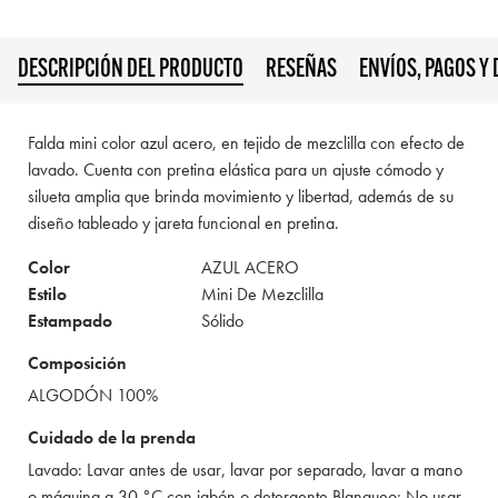
DESCRIPCIÓN DEL PRODUCTO
RESEÑAS
ENVÍOS, PAGOS Y
Falda mini color azul acero, en tejido de mezclilla con efecto de
lavado. Cuenta con pretina elástica para un ajuste cómodo y
silueta amplia que brinda movimiento y libertad, además de su
diseño tableado y jareta funcional en pretina.
Color
AZUL ACERO
Estilo
Mini De Mezclilla
Estampado
Sólido
Composición
ALGODÓN 100%
Cuidado de la prenda
Lavado: Lavar antes de usar, lavar por separado, lavar a mano
o máquina a 30 °C con jabón o detergente Blanqueo: No usar