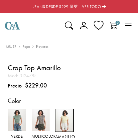
JEANS DESDE $299 👖💙 | VER TODO ⮕
0
MUJER
Ropa
Playeras
Crop Top Amarillo
Mod:
3124785
$229.00
Precio
Color
VERDE
MULTICOLOR
AMARILLO