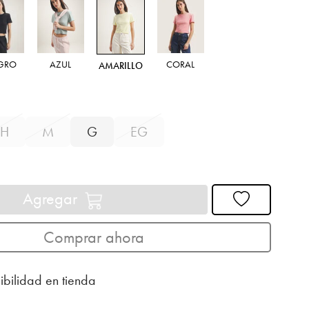
GRO
AZUL
CORAL
AMARILLO
H
M
G
EG
Agregar
Comprar ahora
ibilidad en tienda