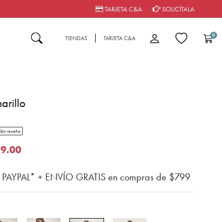
TARJETA C&A
SOLICÍTALA
0
TIENDAS
TARJETA C&A
arillo
tar rating
ibir reseña
n del cliente
o de
9.00
n PAYPAL* + ENVÍO GRATIS en compras de $799