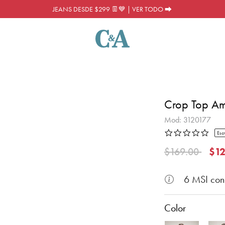
JEANS DESDE $299 👖💙 | VER TODO ⮕
Crop Top Am
Mod:
3120177
0.0 s
Escr
3.8 de 5 Calificació
Precio reducid
a
$169.00
$12
6 MSI co
Color