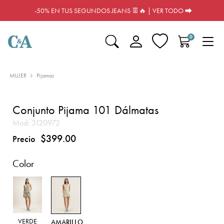
-50% EN TUS SEGUNDOS JEANS 👖🔥 | VER TODO ⮕
0
MUJER
Pijamas
Conjunto Pijama 101 Dálmatas
Mod:
3120972
$399.00
Precio
Color
VERDE
AMARILLO