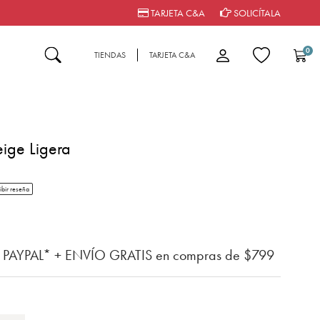
TARJETA C&A
SOLICÍTALA
0
TIENDAS
TARJETA C&A
ige Ligera
tar rating
ibir reseña
n del cliente
n PAYPAL* + ENVÍO GRATIS en compras de $799