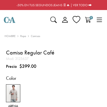
-50% EN TUS SEGUNDOS JEANS 👖🔥 | VER TODO ⮕
0
HOMBRE
Ropa
Camisas
Camisa Regular Café
Mod:
3125637
$399.00
Precio
Color
ARENA