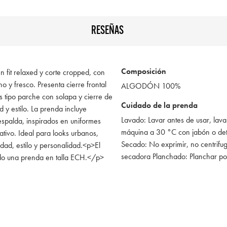
RESEÑAS
Composición
n fit relaxed y corte cropped, con
o y fresco. Presenta cierre frontal
ALGODÓN 100%
s tipo parche con solapa y cierre de
Cuidado de la prenda
 y estilo. La prenda incluye
Lavado: Lavar antes de usar, lava
espalda, inspirados en uniformes
máquina a 30 °C con jabón o de
ativo. Ideal para looks urbanos,
Secado: No exprimir, no centrifug
ad, estilo y personalidad.<p>El
secadora Planchado: Planchar po
do una prenda en talla ECH.</p>