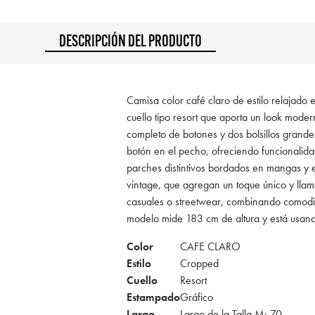
DESCRIPCIÓN DEL PRODUCTO
Camisa color café claro de estilo relajado e
cuello tipo resort que aporta un look modern
completo de botones y dos bolsillos grande
botón en el pecho, ofreciendo funcionalidad
parches distintivos bordados en mangas y 
vintage, que agregan un toque único y llam
casuales o streetwear, combinando comodid
modelo mide 183 cm de altura y está usan
Color
CAFE CLARO
Estilo
Cropped
Cuello
Resort
Estampado
Gráfico
Largo
Largo de la Talla M: 70