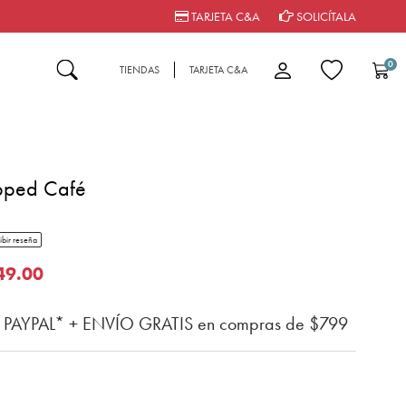
TARJETA C&A
SOLICÍTALA
0
TIENDAS
TARJETA C&A
pped Café
tar rating
ibir reseña
del cliente
o de
49.00
n PAYPAL* + ENVÍO GRATIS en compras de $799