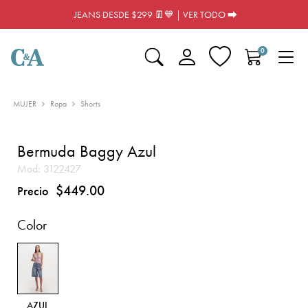
JEANS DESDE $299 👖💙 | VER TODO ⮕
0
MUJER
Ropa
Shorts
Bermuda Baggy Azul
Mod:
3122427
$449.00
Precio
Color
AZUL