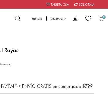
TARJETA C&A
SOLICÍTALA
0
TIENDAS
TARJETA C&A
l Rayas
tar rating
ibir reseña
n del cliente
n PAYPAL* + ENVÍO GRATIS en compras de $799