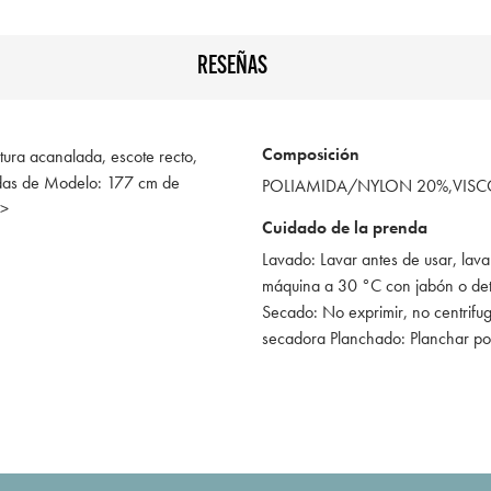
RESEÑAS
Composición
xtura acanalada, escote recto,
didas de Modelo: 177 cm de
POLIAMIDA/NYLON 20%,VIS
p>
Cuidado de la prenda
Lavado: Lavar antes de usar, lava
máquina a 30 °C con jabón o de
Secado: No exprimir, no centrifug
secadora Planchado: Planchar po