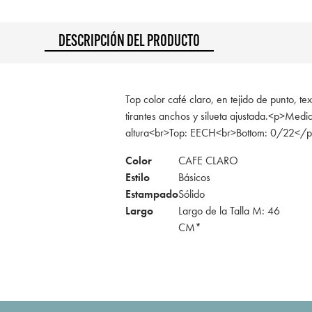
DESCRIPCIÓN DEL PRODUCTO
Top color café claro, en tejido de punto, te
tirantes anchos y silueta ajustada.<p>Me
altura<br>Top: EECH<br>Bottom: 0/22</
Color
CAFE CLARO
Estilo
Básicos
Estampado
Sólido
Largo
Largo de la Talla M: 46
CM*