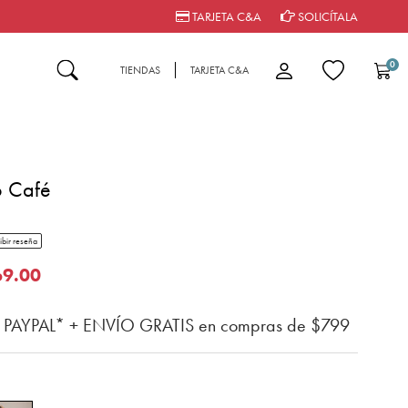
TARJETA C&A
SOLICÍTALA
0
TIENDAS
TARJETA C&A
o Café
tar rating
ibir reseña
del cliente
o de
69.00
n PAYPAL* + ENVÍO GRATIS en compras de $799