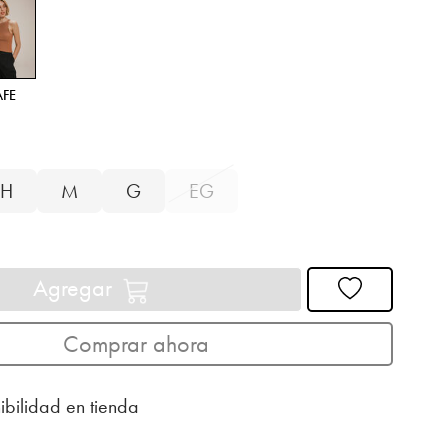
AFE
H
M
G
EG
Agregar
Comprar ahora
ibilidad en tienda