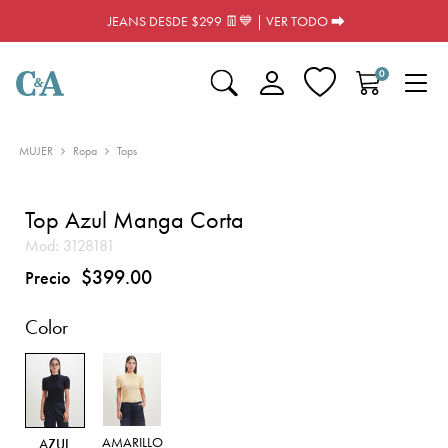
JEANS DESDE $299 👖💙 | VER TODO ⮕
0
MUJER
Ropa
Tops
Top Azul Manga Corta
Mod:
3128181
$399.00
Precio
Color
AMARILLO
AZUL