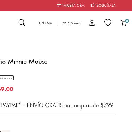
TARJETA C&A
SOLICÍTALA
0
TIENDAS
TARJETA C&A
eño Minnie Mouse
tar rating
ibir reseña
del cliente
o de
69.00
n PAYPAL* + ENVÍO GRATIS en compras de $799