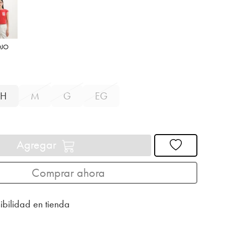
OJO
H
M
G
EG
Agregar
Comprar ahora
ibilidad en tienda