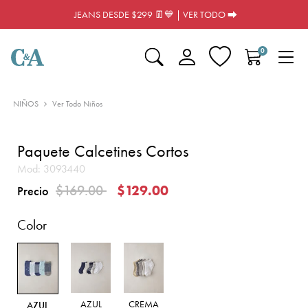
JEANS DESDE $299 👖💙 | VER TODO ⮕
0
NIÑOS
Ver Todo Niños
Paquete Calcetines Cortos
Mod:
3093440
Precio reducido de
a
$169.00
$129.00
Precio
Color
AZUL
CREMA
AZUL