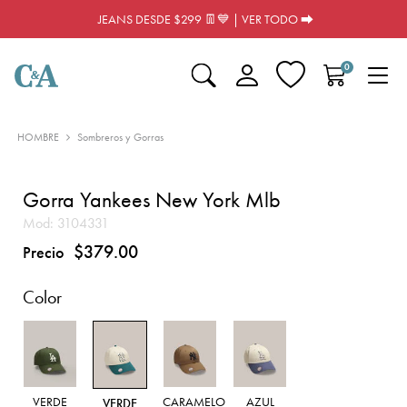
JEANS DESDE $299 👖💙 | VER TODO ⮕
0
HOMBRE
Sombreros y Gorras
Gorra Yankees New York Mlb
Mod:
3104331
$379.00
Precio
Color
VERDE
CARAMELO
AZUL
VERDE